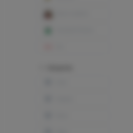
Nuevos creadores
Suscripción Gratuita
Vivo
Categorías
Anime
Imagenes
Música
Videos