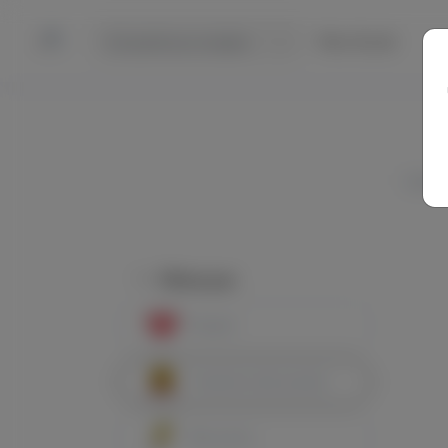
Muro Social
Los 
Filtrar por
Popular
Creadores destacados
Más activo