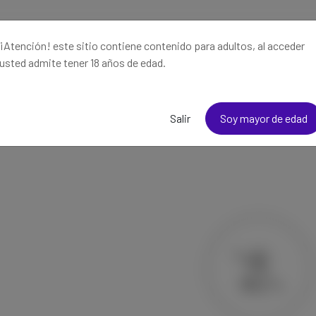
¡Atención! este sitio contiene contenido para adultos, al acceder
usted admite tener 18 años de edad.
Creadores destacados
Salir
Soy mayor de edad
mejores creadores de contenido están aquí
¡Únete a